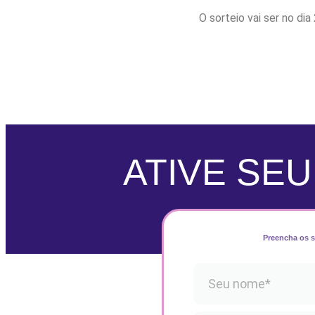
O sorteio vai ser no d
ATIVE SE
Preencha os s