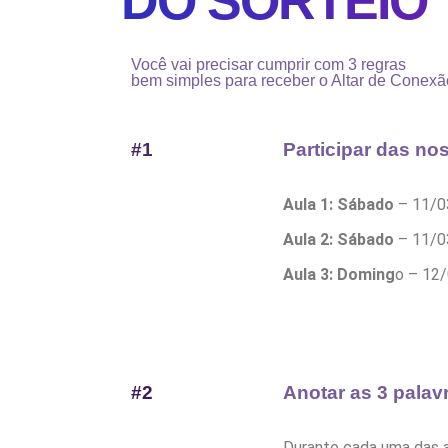
DO SORTEIO
Você vai precisar cumprir com 3 regras
bem simples para receber o Altar de Conexã
#1
Participar
das no
Aula 1: Sábado
– 11/0
Aula 2: Sábado
– 11/0
Aula 3: Doming
o – 12/
#2
Anotar
as
3 palav
Durante cada uma das a