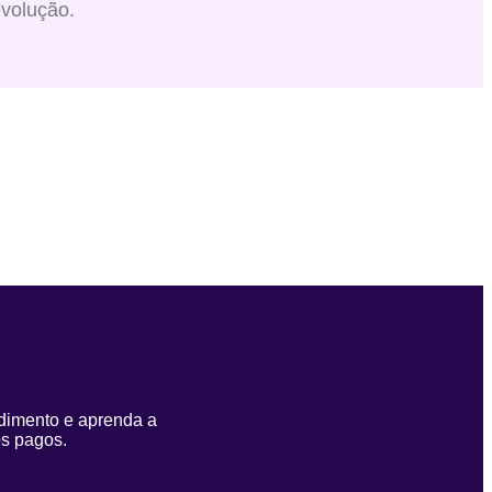
evolução.
ndimento e aprenda a
os pagos.