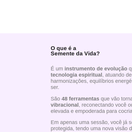
O que é a
Semente da Vida?
É um
instrumento de evolução
q
tecnologia espiritual
, atuando de
harmonizações, equilíbrios energét
ser.
São
48 ferramentas
que vão torn
vibracional
, reconectando você o
elevada e empoderada para cocria
Em apenas uma sessão, você já se
protegida, tendo uma nova visão 