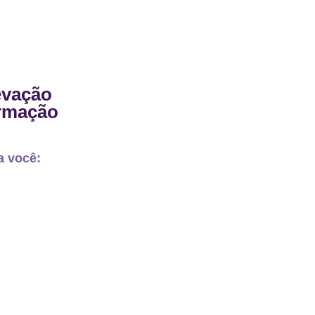
evação
ormação
a você: