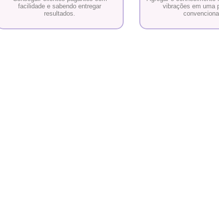
facilidade e sabendo entregar
vibrações em uma p
resultados.
convenciona
pert?
“EVOLUIR A MIM, EVOLUINDO AO OUT
te da
tras
uma
oas a
como