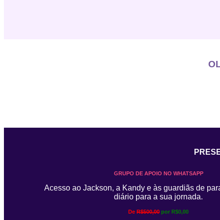
OL
PRESE
GRUPO DE APOIO NO WHATSAPP
Acesso ao Jackson, a Kandy e às guardiãs de par
diário para a sua jornada.
De
R$500,00
por R$0,00