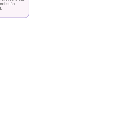
rofissão
l.
RO E EVOLUIR O TODO.”