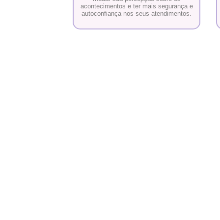
acontecimentos e ter mais segurança e
autoconfiança nos seus atendimentos.
O que é a Formação Terapeuta Ágatha Ex
É a formação que prepara você para utilizar a Semen
Vida na sua própria jornada de elevação e evolução
espiritual, conseguindo fazer sua vida fluir e apoiar ou
pessoas a trilharem esse caminho.
Você também vai ter o passo a passo para se tornar 
agente de transformação capaz de ajudar outras pess
equilibrarem e elevarem todas as áreas da sua vida 
Terapeuta Ágatha.