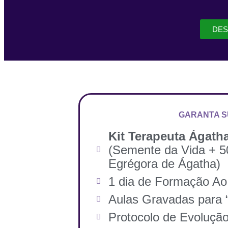
DES
GARANTA S
Kit Terapeuta Ágath
(Semente da Vida + 50
Egrégora de Ágatha)
1 dia de Formação Ao
Aulas Gravadas para “
Protocolo de Evoluçã