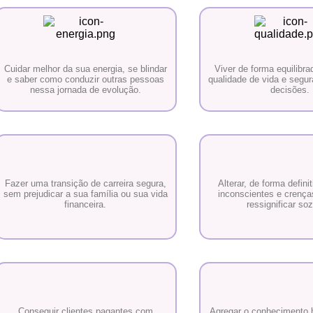
Cuidar melhor da sua energia, se blindar
Viver de forma equilibr
e saber como conduzir outras pessoas
qualidade de vida e segu
nessa jornada de evolução.
decisões.
Fazer uma transição de carreira segura,
Alterar, de forma defini
sem prejudicar a sua família ou sua vida
inconscientes e crenças
financeira.
ressignificar so
Conseguir clientes pagantes com
Agregar o conhecimento h