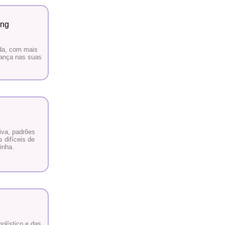
ada, com mais
rança nas suas
tiva, padrões
 difíceis de
zinha.
olístico e das